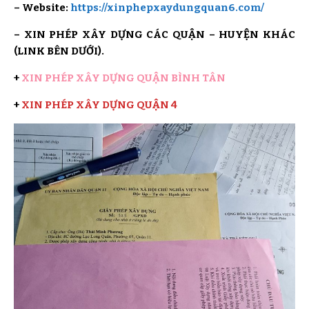
– Website:
https://xinphepxaydungquan6.com/
– XIN PHÉP XÂY DỰNG CÁC QUẬN – HUYỆN KHÁC
(LINK BÊN DƯỚI).
+
XIN PHÉP XÂY DỰNG QUẬN BÌNH TÂN
+
XIN PHÉP XÂY DỰNG QUẬN 4