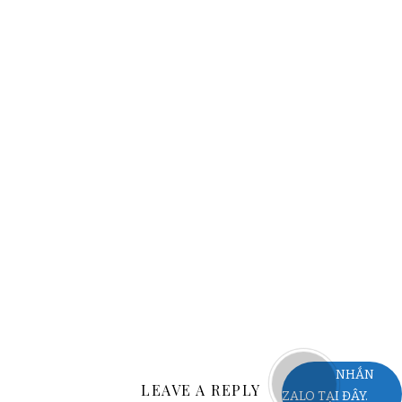
giay phep xay dung quan 6
lam giay phep xay dung quan 6
xin phep xd quan 6
xin giay phep xay dung quan 6
xin phep xay dung quan 6
dich vu xin phep xay dung quan 6
dieu chinh giay phep xay dung quan 6
dich vu xpxd quan 6
xin phep cai tao nha quan 6
xin phep sua chua quan 6
NHẮN
LEAVE A REPLY
ZALO TẠI ĐÂY.